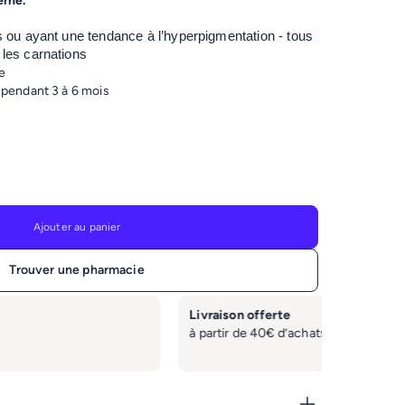
erne.
s ou ayant une tendance à l’hyperpigmentation - tous
 les carnations
e
 pendant 3 à 6 mois
Ajouter au panier
Trouver une pharmacie
Service clie
n France métropolitaine)
Du lundi au
hello@labo