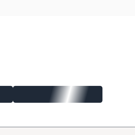
r les taches brunes grâce à une technologie brevetée du
 favorisant la biodégradation de la mélanine accumulée dans
e toutes les étapes de formation de la mélanine et la mélanine
 d’aider à prévenir et estomper visiblement les taches installées,
.