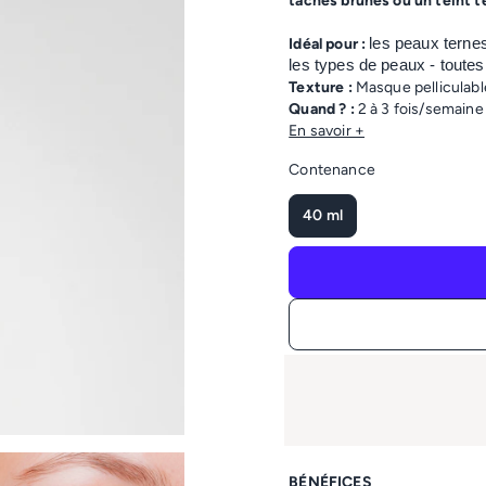
taches brunes ou un teint t
Idéal pour :
les peaux terne
les types de peaux - toutes
Texture :
Masque pelliculabl
Quand ? :
2 à 3 fois/semaine
En savoir +
Contenance
40 ml
Livraison offerte
à partir de 40€ d’achats (e
BÉNÉFICES