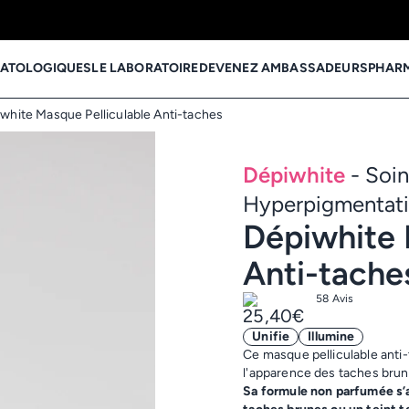
MATOLOGIQUES
LE LABORATOIRE
DEVENEZ AMBASSADEURS
PHARM
white Masque Pelliculable Anti-taches
Dépiwhite
- Soin
Hyperpigmentat
Dépiwhite 
Anti-tache
58 Avis
25,40€
Unifie
Illumine
Ce masque pelliculable anti
l'apparence des taches brune
Sa formule non parfumée s’