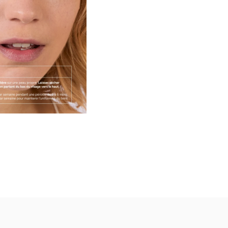
sensibles. Il s’intègre facil
applications par semaine.
(1) % de satisfaction après la
(2) % de satisfaction après 5
22 volontaires, tous types 
3 résultats d’études à mettr
• 95 % trouvent leur teint p
• 91 % constatent une élimin
• 87 % observent un teint pl
(1) Test d’usage réalisé sur 2