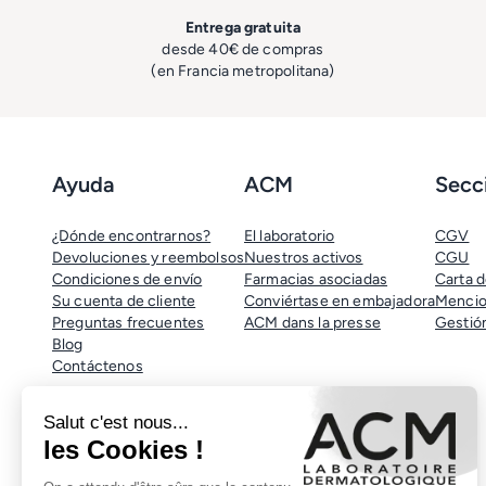
Entrega gratuita
desde 40€ de compras
(en Francia metropolitana)
Ayuda
ACM
Secci
¿Dónde encontrarnos?
El laboratorio
CGV
Devoluciones y reembolsos
Nuestros activos
CGU
Condiciones de envío
Farmacias asociadas
Carta d
Su cuenta de cliente
Conviértase en embajadora
Mencio
Preguntas frecuentes
ACM dans la presse
Gestió
Blog
Contáctenos
Síganos