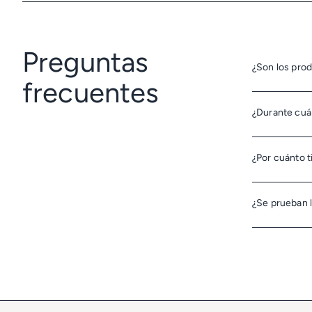
Preguntas
¿Son los pr
frecuentes
Nuestros tra
¿Durante cuá
comedones ni
El Periodo De
¿Por cuánto t
que represent
cuales el pro
Nuestras fórm
¿Se prueban 
fecha, garant
La normativa
industrial re
su artículo 