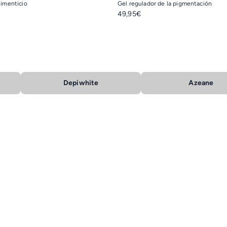
imenticio
Gel regulador de la pigmentación
49,95€
Depiwhite
Azeane